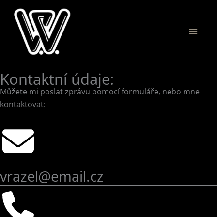
Přeskočit
na
obsah
Kontaktní údaje:
Můžete mi poslat zprávu pomocí formuláře, nebo mne
kontaktovat:
vrazel@email.cz