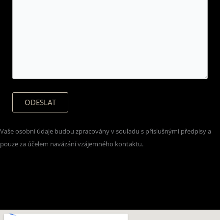
ODESLAT
Vaše osobní údaje budou zpracovány v souladu s příslušnými předpisy a
pouze za účelem navázání vzájemného kontaktu.