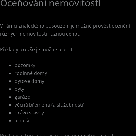
Oceňování nemovitostí
V rámci znaleckého posouzení je možné provést ocenění
různých nemovitostí různou cenou.
Příklady, co vše je možné ocenit:
pozemky
rodinné domy
bytové domy
byty
garáže
věcná břemena (a služebnosti)
právo stavby
a další…
Příklady, jakou cenou je možné nemovitost ocenit