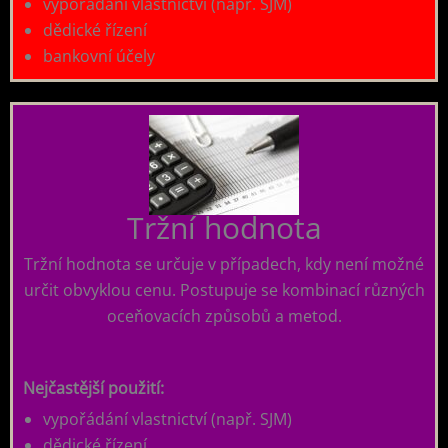
vypořádání vlastnictví (např. SJM)
dědické řízení
bankovní účely
Tržní hodnota
Tržní hodnota se určuje v případech, kdy není možné
určit obvyklou cenu. Postupuje se kombinací různých
oceňovacích způsobů a metod.
Nejčastější použití:
vypořádání vlastnictví (např. SJM)
dědické řízení